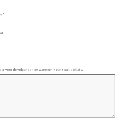
*
am
*
ail
ser voor de volgende keer wanneer ik een reactie plaats.