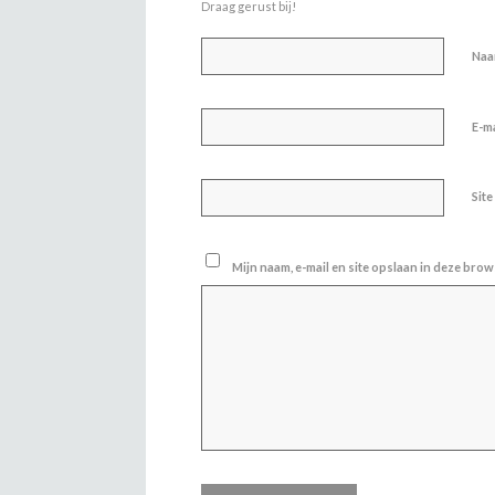
Draag gerust bij!
Na
E-m
Site
Mijn naam, e-mail en site opslaan in deze brow