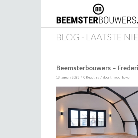
BLOG - LAATSTE N
Beemsterbouwers – Frederi
/
/
18 januari 2023
0 Reacties
door
timopurbowo