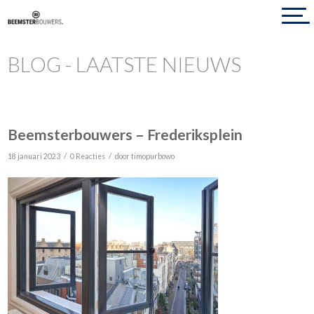
BLOG - LAATSTE NIEUWS
Beemsterbouwers – Frederiksplein
/
/
18 januari 2023
0 Reacties
door
timopurbowo