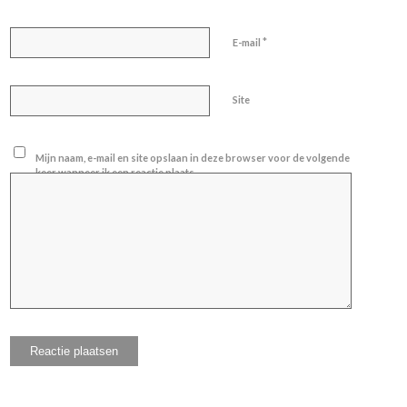
*
E-mail
Site
Mijn naam, e-mail en site opslaan in deze browser voor de volgende
keer wanneer ik een reactie plaats.