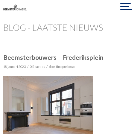
BLOG - LAATSTE NIEUWS
Beemsterbouwers – Frederiksplein
/
/
18 januari 2023
0 Reacties
door
timopurbowo