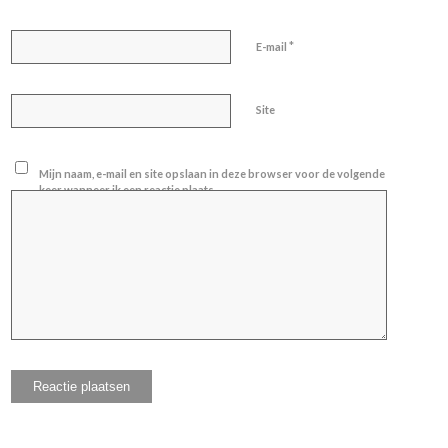
*
E-mail
Site
Mijn naam, e-mail en site opslaan in deze browser voor de volgende
keer wanneer ik een reactie plaats.