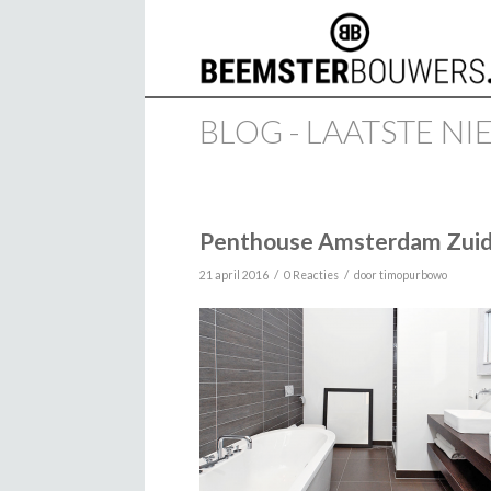
BLOG - LAATSTE N
Penthouse Amsterdam Zui
/
/
21 april 2016
0 Reacties
door
timopurbowo