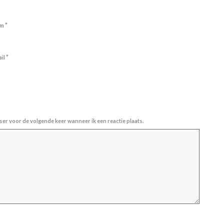
*
am
*
ail
ser voor de volgende keer wanneer ik een reactie plaats.