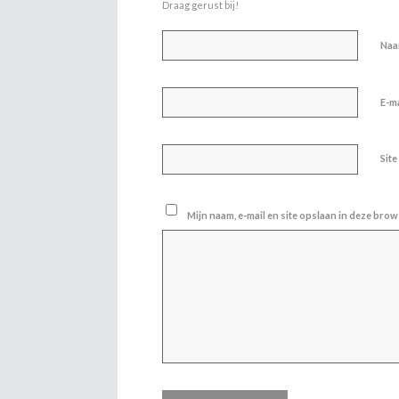
Draag gerust bij!
Na
E-m
Site
Mijn naam, e-mail en site opslaan in deze brow