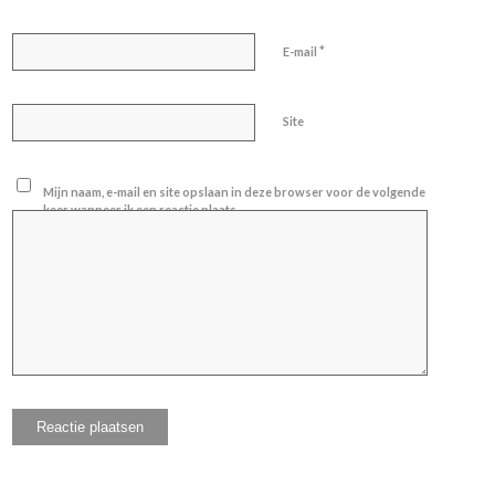
*
E-mail
Site
Mijn naam, e-mail en site opslaan in deze browser voor de volgende
keer wanneer ik een reactie plaats.