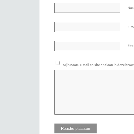
Na
E-m
Site
Mijn naam, e-mail en site opslaan in deze brow