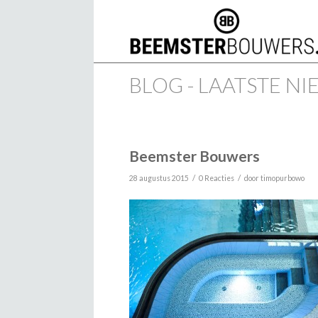
BLOG - LAATSTE N
Beemster Bouwers
/
/
28 augustus 2015
0 Reacties
door
timopurbowo