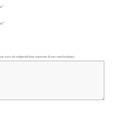
*
am
*
ail
ser voor de volgende keer wanneer ik een reactie plaats.