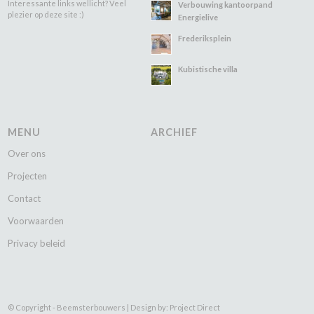
Interessante links wellicht? Veel
Verbouwing kantoorpand
plezier op deze site :)
Energielive
Frederiksplein
Kubistische villa
MENU
ARCHIEF
Over ons
Projecten
Contact
Voorwaarden
Privacy beleid
© Copyright - Beemsterbouwers |
Design by: Project Direct