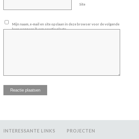
Site
Mijn naam, e-mail en site opslaan in deze browser voor de volgende
keer wanneer ik een reactie plaats.
INTERESSANTE LINKS
PROJECTEN