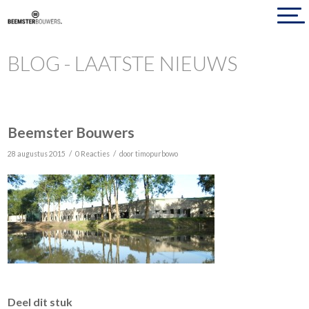
BLOG - LAATSTE NIEUWS
Beemster Bouwers
/
/
28 augustus 2015
0 Reacties
door
timopurbowo
Deel dit stuk