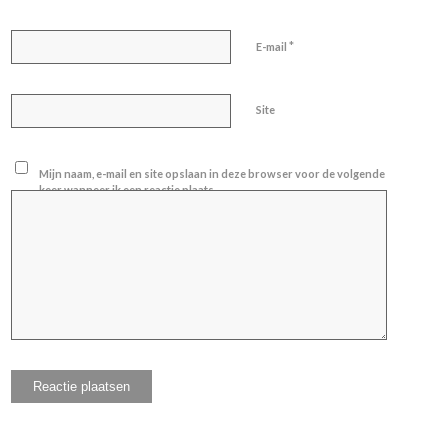
*
E-mail
Site
Mijn naam, e-mail en site opslaan in deze browser voor de volgende
keer wanneer ik een reactie plaats.