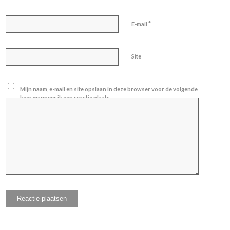
*
E-mail
Site
Mijn naam, e-mail en site opslaan in deze browser voor de volgende
keer wanneer ik een reactie plaats.