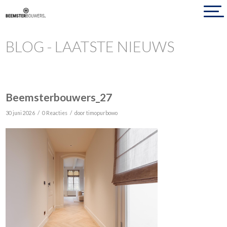
BLOG - LAATSTE NIEUWS
Beemsterbouwers_27
/
/
30 juni 2026
0 Reacties
door
timopurbowo