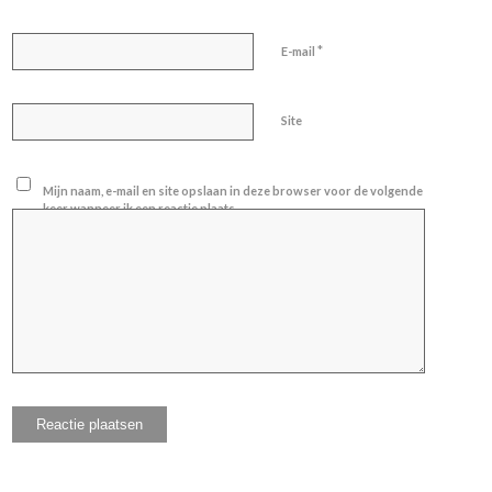
*
E-mail
Site
Mijn naam, e-mail en site opslaan in deze browser voor de volgende
keer wanneer ik een reactie plaats.