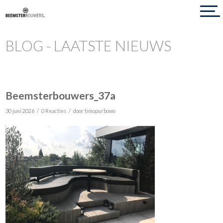
BLOG - LAATSTE NIEUWS
Beemsterbouwers_37a
/
/
30 juni 2026
0 Reacties
door
timopurbowo