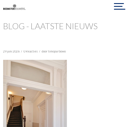
BLOG - LAATSTE NIEUWS
/
/
29 juni 2026
0 Reacties
door
timopurbowo