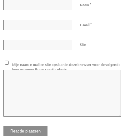
*
Naam
*
E-mail
Site
Mijn naam, e-mail en site opslaan in deze browser voor de volgende
keer wanneer ik een reactie plaats.