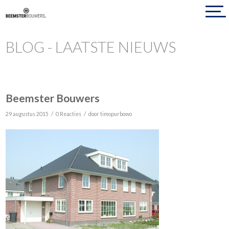
BLOG - LAATSTE NIEUWS
Beemster Bouwers
/
/
29 augustus 2015
0 Reacties
door
timopurbowo