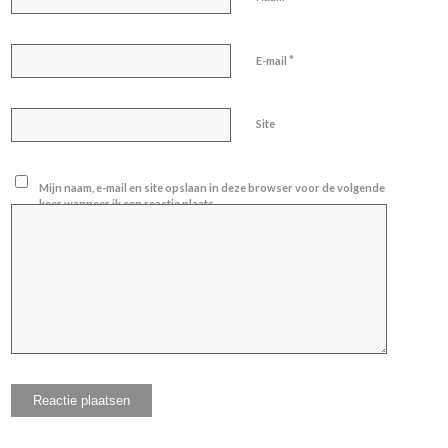
*
E-mail
Site
Mijn naam, e-mail en site opslaan in deze browser voor de volgende
keer wanneer ik een reactie plaats.