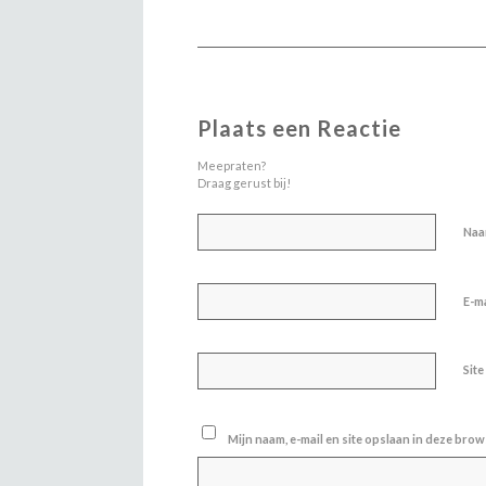
Plaats een Reactie
Meepraten?
Draag gerust bij!
Na
E-m
Site
Mijn naam, e-mail en site opslaan in deze brow