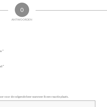
0
ANTWOORDEN
*
am
*
ail
ser voor de volgende keer wanneer ik een reactie plaats.