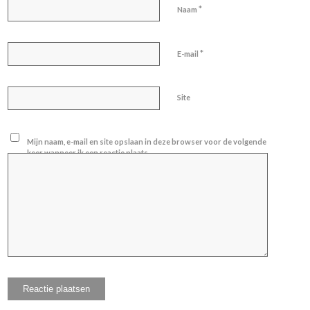
*
Naam
*
E-mail
Site
Mijn naam, e-mail en site opslaan in deze browser voor de volgende
keer wanneer ik een reactie plaats.