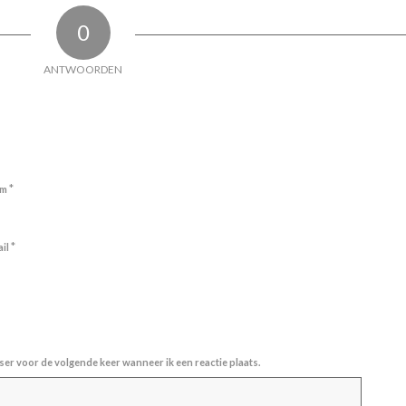
0
ANTWOORDEN
*
am
*
ail
ser voor de volgende keer wanneer ik een reactie plaats.