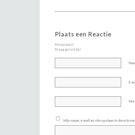
Plaats een Reactie
Meepraten?
Draag gerust bij!
Na
E-m
Site
Mijn naam, e-mail en site opslaan in deze brow