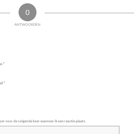
0
ANTWOORDEN
*
am
*
ail
ser voor de volgende keer wanneer ik een reactie plaats.