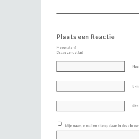
Plaats een Reactie
Meepraten?
Draag gerust bij!
Na
E-m
Site
Mijn naam, e-mail en site opslaan in deze brow