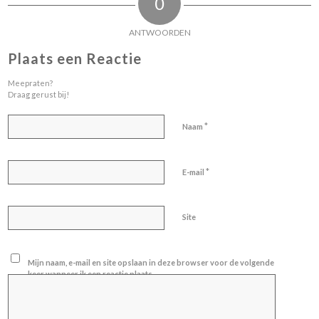
0
ANTWOORDEN
Plaats een Reactie
Meepraten?
Draag gerust bij!
*
Naam
*
E-mail
Site
Mijn naam, e-mail en site opslaan in deze browser voor de volgende
keer wanneer ik een reactie plaats.