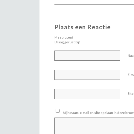
Plaats een Reactie
Meepraten?
Draag gerust bij!
Na
E-m
Site
Mijn naam, e-mail en site opslaan in deze brow