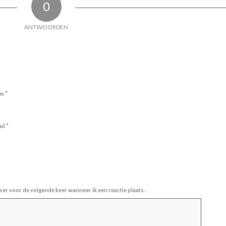
0
ANTWOORDEN
*
am
*
ail
ser voor de volgende keer wanneer ik een reactie plaats.