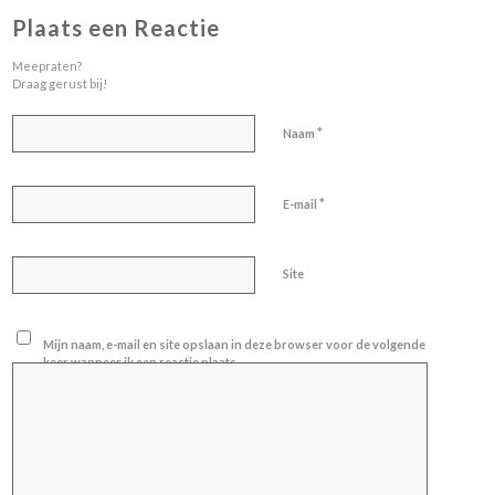
Plaats een Reactie
Meepraten?
Draag gerust bij!
*
Naam
*
E-mail
Site
Mijn naam, e-mail en site opslaan in deze browser voor de volgende
keer wanneer ik een reactie plaats.