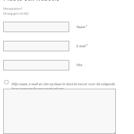
Meepraten?
Draag gerust bij!
*
Naam
*
E-mail
Site
Mijn naam, e-mail en site opslaan in deze browser voor de volgende
keer wanneer ik een reactie plaats.