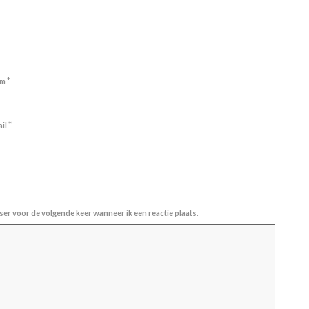
*
am
*
ail
ser voor de volgende keer wanneer ik een reactie plaats.