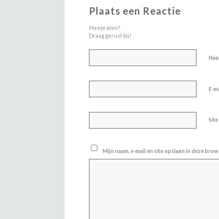
Plaats een Reactie
Meepraten?
Draag gerust bij!
Na
E-m
Site
Mijn naam, e-mail en site opslaan in deze brow