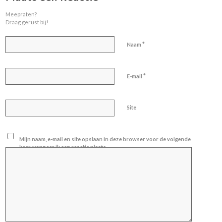
Meepraten?
Draag gerust bij!
*
Naam
*
E-mail
Site
Mijn naam, e-mail en site opslaan in deze browser voor de volgende
keer wanneer ik een reactie plaats.