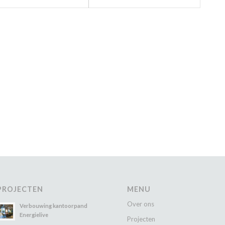
PROJECTEN
MENU
Over ons
Verbouwing kantoorpand
Energielive
Projecten