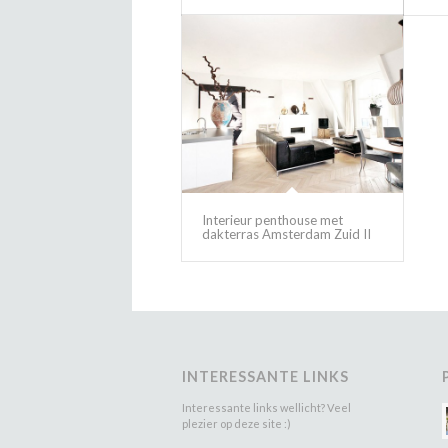
Interieur penthouse met
dakterras Amsterdam Zuid II
INTERESSANTE LINKS
Interessante links wellicht? Veel
plezier op deze site :)