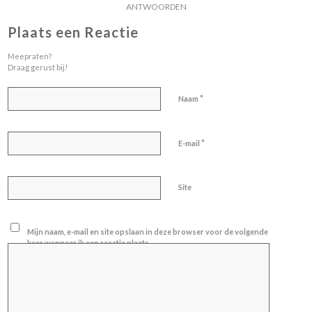
ANTWOORDEN
Plaats een Reactie
Meepraten?
Draag gerust bij!
*
Naam
*
E-mail
Site
Mijn naam, e-mail en site opslaan in deze browser voor de volgende
keer wanneer ik een reactie plaats.